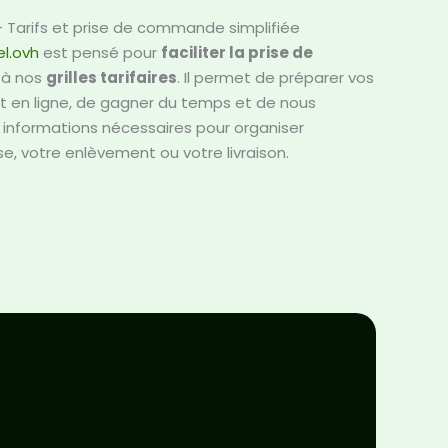
 Tarifs et prise de commande simplifiée
l.ovh
est pensé pour
faciliter la prise de
 à nos
grilles tarifaires
. Il permet de préparer vos
 en ligne, de gagner du temps et de nous
 informations nécessaires pour organiser
e, votre enlèvement ou votre livraison.