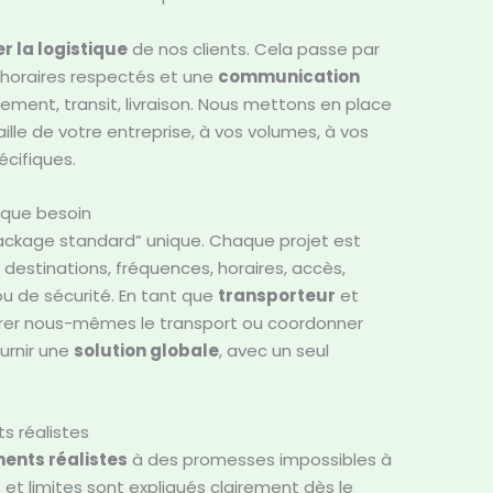
er la logistique
de nos clients. Cela passe par
 horaires respectés et une
communication
ment, transit, livraison. Nous mettons en place
ille de votre entreprise, à vos volumes, à vos
écifiques.
aque besoin
ckage standard” unique. Chaque projet est
 destinations, fréquences, horaires, accès,
u de sécurité. En tant que
transporteur
et
rer nous-mêmes le transport ou coordonner
urnir une
solution globale
, avec un seul
 réalistes
nts réalistes
à des promesses impossibles à
es et limites sont expliqués clairement dès le