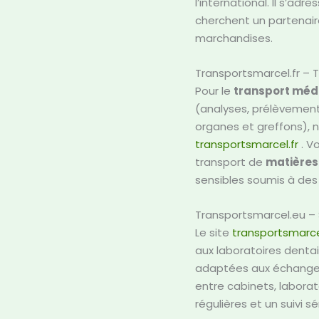
l’international. Il s’adr
cherchent un partenaire
marchandises.
Transportsmarcel.fr – T
Pour le
transport médic
(analyses, prélèvements
organes et greffons), n
transportsmarcel.fr
. V
transport de
matières
sensibles soumis à des 
Transportsmarcel.eu – 
Le site
transportsmarce
aux laboratoires denta
adaptées aux échanges
entre cabinets, laborat
régulières et un suivi s