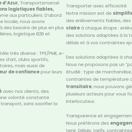
e d’Azur
, Transportsmarcel
Transporter avec efficacité
ons logistiques fiables,
Notre mission est de
simplifi
me aux particuliers. D’abord
des enlèvements fiables, des
e locale, nous avons
à des besoins de plus en plus
claire
à chaque étape : enlève
ères, logistique B2B et
des solutions adaptées à la ta
délais et à vos contraintes sp
èle très diverse : TPE/PME, e-
Des solutions adaptées à ch
 d’art, clubs sportifs,
Nous ne proposons pas un “pa
toires, mais aussi de
eur de confiance
pour leurs
étudié : type de marchandise,
contraintes de température o
transitaire
, nous pouvons gé
é
avec nos clients, des
plusieurs acteurs pour vous fo
une volonté constante
interlocuteur.
transport, sans sacrifier la
Transparence et engagements
Nous préférons des
engageme
tenir. Délais, tarifs, contraint