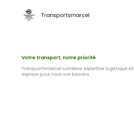
contenu
Aller
principal
au
Transportsmarcel
contenu
Votre transport, notre priorité
Transportsmarcel combine expertise logistique et
express pour tous vos besoins.