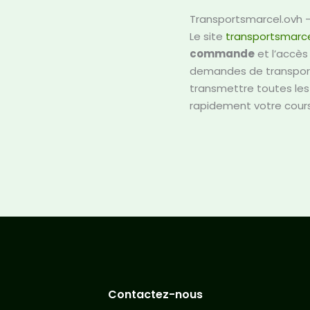
Transportsmarcel.ovh –
Le site
transportsmarce
commande
et l’accès
demandes de transport
transmettre toutes les
rapidement votre cours
Contactez-nous