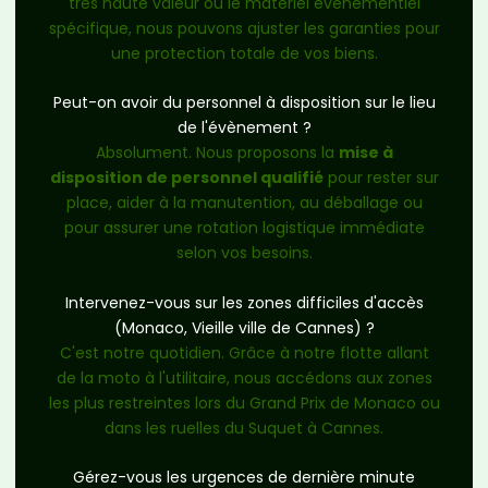
très haute valeur ou le matériel évènementiel
spécifique, nous pouvons ajuster les garanties pour
une protection totale de vos biens.
Peut-on avoir du personnel à disposition sur le lieu
de l'évènement ?
Absolument. Nous proposons la
mise à
disposition de personnel qualifié
pour rester sur
place, aider à la manutention, au déballage ou
pour assurer une rotation logistique immédiate
selon vos besoins.
Intervenez-vous sur les zones difficiles d'accès
(Monaco, Vieille ville de Cannes) ?
C'est notre quotidien. Grâce à notre flotte allant
de la moto à l'utilitaire, nous accédons aux zones
les plus restreintes lors du Grand Prix de Monaco ou
dans les ruelles du Suquet à Cannes.
Gérez-vous les urgences de dernière minute