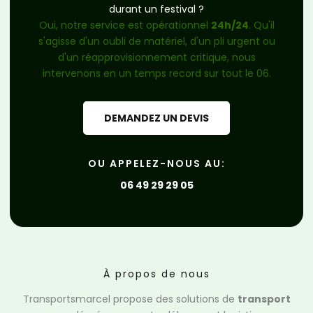
durant un festival ?
Oui, notre service est opérationnel
24h/24
. Qu'il
s'agisse d'un oubli de matériel, d'un pli urgent ou
d'un réapprovisionnement critique, nous
intervenons en un temps record sur tout le 06.
DEMANDEZ UN DEVIS
OU APPELEZ-NOUS AU:
06 49 29 29 05
À propos de nous
Transportsmarcel propose des solutions de
transport